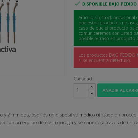

DISPONIBLE BAJO PEDIDO
Artículo sin stock provisiona
que estos productos no asegu
caso de que el producto baj
comunicaremos con usted para
posible retraso en producto 
Los productos BAJO PEDIDO
si se encuentra defectuso.
Cantidad
AÑADIR AL CARR
 y 2 mm de grosor es un dispositivo médico utilizado en procedim
zado con un equipo de electrocirugía y se conecta a través de un c