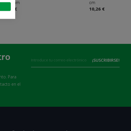
m
cm
10,26 €
Cancelar
Iniciar sesión
tro
to. Para
tacto en el