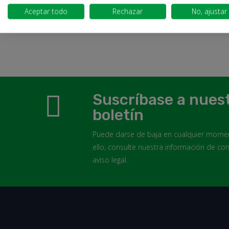
BOLA 6 cm Ø 4mm
20x13m
Aceptar todo
Rechazar
No, ajustar
6,84 €
14,51 €
Suscríbase a nues
boletín
Puede darse de baja en cualquier momen
ello, consulte nuestra información de con
aviso legal.