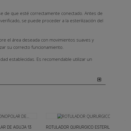
rarse de que esté correctamente conectado. Antes de
rificado, se puede proceder a la esterilización del
o sobre el área deseada con movimientos suaves y
zar su correcto funcionamiento.
ad establecidas. Es recomendable utilizar un
×
UJA 13
ROTULADOR QUIRURGICO ESTERIL PUNTA
PLACA D