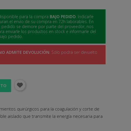
l disponible para la compra
BAJO PEDIDO
. Indicarle
ran el envío de su compra en 72h laborables. En
o pedido se demore por parte del proveedor, nos
 enviarle los productos en stock e informarle del
bajo pedido.
NO ADMITE DEVOLUCIÓN
. Sólo podrá ser devuelto
ITO
ientos quirúrgicos para la coagulación y corte de
able aislado que transmite la energía necesaria para