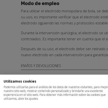
Modo de empleo
Para utilizar el electrodo monopolara de bola, se d
su uso, es importante verificar que el electrodo es
electrodo siguiendo las normas y protocolos estable
Durante la intervención quirúrgica, el electrodo se u
controlados. Es importante tener en cuenta que el e
Después de su uso, el electrodo debe ser retirado 
nuevo electrodo en cada intervención para garantizar
ENVÍOS Y DEVOLUCIONES
I
Utilizamos cookies
OTROS PRODUCTOS
EN LA MISMA CATEGO
Podemos utilizarlas para el análisis de los datos de nuestros visitantes, para mejo
nuestro sitio web, mostrar contenido personalizado y brindarle una excelente
You
experiencia en el sitio web. Para obtener más información sobre las cookies que
utilizamos, abre los ajustes.
ONOPOLAR
ELECTRODO MONOPOLAR CURVO DE
ELECTRO