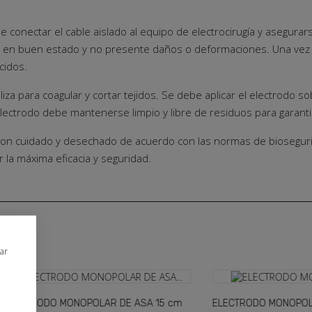
ebe conectar el cable aislado al equipo de electrocirugía y asegu
té en buen estado y no presente daños o deformaciones. Una vez ve
cidos.
tiliza para coagular y cortar tejidos. Se debe aplicar el electrod
lectrodo debe mantenerse limpio y libre de residuos para garanti
con cuidado y desechado de acuerdo con las normas de biosegurid
 la máxima eficacia y seguridad.
niciar sesión
RÍA
rar
 need to be logged in to save products in your wish list.
DO MONOPOLAR DE ASA 15 cm
ELECTRODO MONOPOLAR DE AG