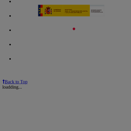
Back to Top
loadding...