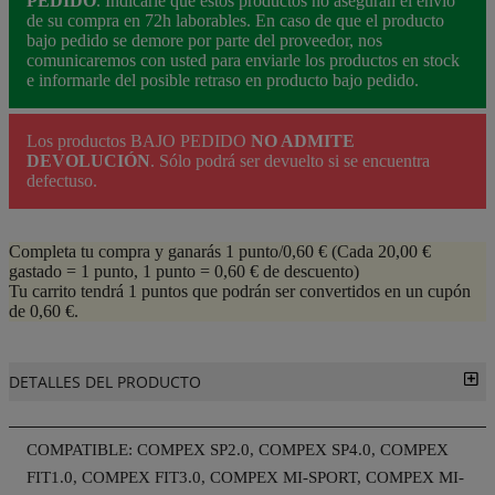
PEDIDO
. Indicarle que estos productos no aseguran el envío
de su compra en 72h laborables. En caso de que el producto
bajo pedido se demore por parte del proveedor, nos
comunicaremos con usted para enviarle los productos en stock
e informarle del posible retraso en producto bajo pedido.
Los productos BAJO PEDIDO
NO ADMITE
DEVOLUCIÓN
. Sólo podrá ser devuelto si se encuentra
defectuso.
Completa tu compra y ganarás 1 punto/0,60 €
(Cada 20,00 €
gastado = 1 punto, 1 punto = 0,60 € de descuento)
Tu carrito tendrá 1 puntos que podrán ser convertidos en un cupón
de 0,60 €.
DETALLES DEL PRODUCTO
COMPATIBLE: COMPEX SP2.0, COMPEX SP4.0, COMPEX
FIT1.0, COMPEX FIT3.0, COMPEX MI-SPORT, COMPEX MI-