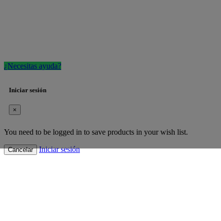
¿Necesitas ayuda?
Iniciar sesión
×
You need to be logged in to save products in your wish list.
Iniciar sesión
Cancelar