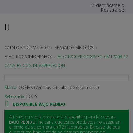
Identificarse o
Registrarse

CATÁLOGO COMPLETO
APARATOS MEDICOS
ELECTROCARDIOGRAFOS
ELECTROCARDIOGRAFO CM1200B 12
CANALES CON INTERPRETACION
Marca:
COMEN (Ver más artículos de esta marca)
Referencia:
564-9

DISPONIBLE BAJO PEDIDO
Artículo sin stock provisional disponible para la compra
BAJO PEDIDO
. Indicarle que estos productos no aseguran
el envío de su compra en 72h laborables. En caso de que
el producto bajo pedido se demore por parte del