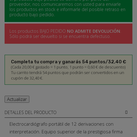
proveedor, nos comunicaremos con usted para enviarle
los productos en stock e informarle del posible retraso en
producto bajo pedido.
Los productos BAJO PEDIDO
NO ADMITE DEVOLUCIÓN
.
Sólo podrá ser devuelto si se encuentra defectuso.
Completa tu compra y ganarás 54 puntos/32,40 €
(Cada 20,00 € gastado = 1 punto, 1 punto = 0,60 € de descuento)
Tu carrito tendrá 54 puntos que podrán ser convertidos en un
cupón de 32,40 €.
DETALLES DEL PRODUCTO
Electrocardiógrafo portátil de 12 derivaciones con
interpretación. Equipo superior de la prestigiosa firma