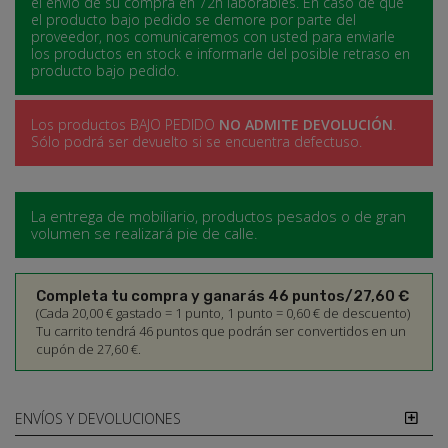
el envío de su compra en 72h laborables. En caso de que
el producto bajo pedido se demore por parte del
proveedor, nos comunicaremos con usted para enviarle
los productos en stock e informarle del posible retraso en
producto bajo pedido.
Los productos BAJO PEDIDO
NO ADMITE DEVOLUCIÓN
.
Sólo podrá ser devuelto si se encuentra defectuso.
La entrega de mobiliario, productos pesados o de gran
volumen se realizará pie de calle.
Completa tu compra y ganarás 46 puntos/27,60 €
(Cada 20,00 € gastado = 1 punto, 1 punto = 0,60 € de descuento)
Tu carrito tendrá 46 puntos que podrán ser convertidos en un
cupón de 27,60 €.
ENVÍOS Y DEVOLUCIONES