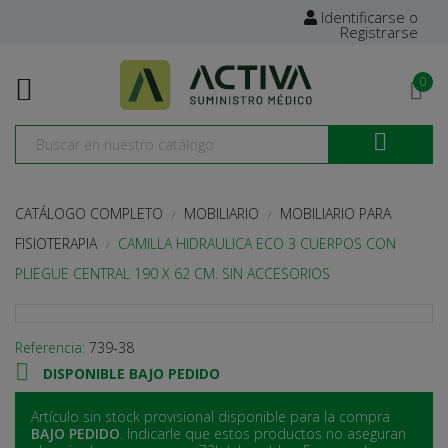
Identificarse o
Registrarse

0

CATÁLOGO COMPLETO
MOBILIARIO
MOBILIARIO PARA
FISIOTERAPIA
CAMILLA HIDRAULICA ECO 3 CUERPOS CON
PLIEGUE CENTRAL 190 X 62 CM. SIN ACCESORIOS
Referencia:
739-38

DISPONIBLE BAJO PEDIDO
Artículo sin stock provisional disponible para la compra
BAJO PEDIDO
. Indicarle que estos productos no aseguran