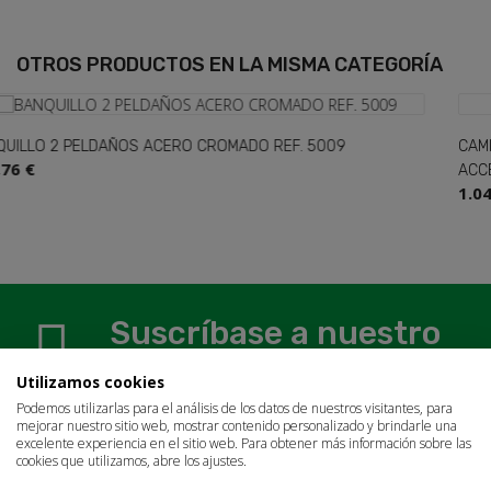
OTROS PRODUCTOS
EN LA MISMA CATEGORÍA
MADO REF. 5009
CAMILLA ELECTRICA ECO 3 CUERPOS 
ACCESORIOS
1.046,96 €
Suscríbase a nuestro
boletín
Iniciar sesión
×
Utilizamos cookies
Puede darse de baja en cualquier momento.
Podemos utilizarlas para el análisis de los datos de nuestros visitantes, para
You need to be logged in to save products in your wish
mejorar nuestro sitio web, mostrar contenido personalizado y brindarle una
list.
Para ello, consulte nuestra información de
excelente experiencia en el sitio web. Para obtener más información sobre las
cookies que utilizamos, abre los ajustes.
contacto en el aviso legal.