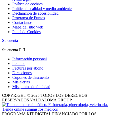
Política de cookies
Política de calidad y medio ambiente
Declaración de accesibilidad
Programa de Puntos
Contáctanos
Mapa del sitio web
Panel de Cookies
Su cuenta
Su cuenta


Información personal
Pedidos
Facturas por abono
Direcciones
Cupones de descuento
Mis alertas
Mis puntos de fidelidad
COPYRIGHT © 2025 TODOS LOS DERECHOS
RESERVADOS VALDALOMA GROUP
PROGRAMA KIT DIGITAL FINANCIADO POR LOS