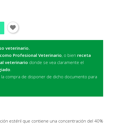
so veterinario.
 como Profesional Veterinario
, o bien
receta
al veterinario
donde se vea claramente el
giado
.
r la compra de disponer de dicho documento para
ución estéril que contiene una concentración del 40%