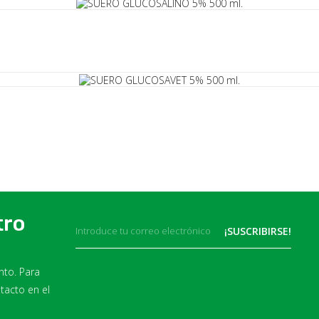
tro
to. Para
tacto en el