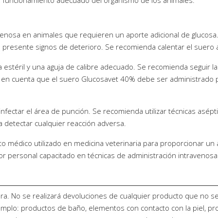
el funcionamiento adecuado del organismo de los animales.
avenosa en animales que requieren un aporte adicional de glucos
 presente signos de deterioro. Se recomienda calentar el suero
ga estéril y una aguja de calibre adecuado. Se recomienda seguir la
er en cuenta que el suero Glucosavet 40% debe ser administrado 
nfectar el área de punción. Se recomienda utilizar técnicas asépti
ra detectar cualquier reacción adversa.
médico utilizado en medicina veterinaria para proporcionar un a
por personal capacitado en técnicas de administración intravenosa
ra. No se realizará devoluciones de cualquier producto que no s
jemplo: productos de baño, elementos con contacto con la piel, pr