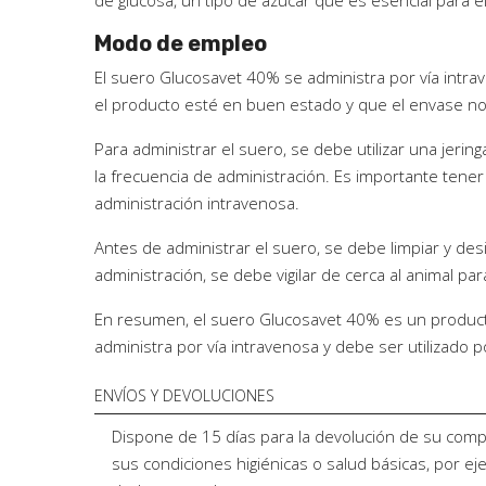
de glucosa, un tipo de azúcar que es esencial para 
Modo de empleo
El suero Glucosavet 40% se administra por vía intr
el producto esté en buen estado y que el envase no
Para administrar el suero, se debe utilizar una jerin
la frecuencia de administración. Es importante ten
administración intravenosa.
Antes de administrar el suero, se debe limpiar y desi
administración, se debe vigilar de cerca al animal pa
En resumen, el suero Glucosavet 40% es un producto 
administra por vía intravenosa y debe ser utilizado 
ENVÍOS Y DEVOLUCIONES
Dispone de 15 días para la devolución de su comp
sus condiciones higiénicas o salud básicas, por e