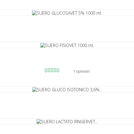
1 opinión
niciar sesión
 need to be logged in to save products in your wish list.