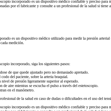
io incorporado es un dispositivo médico confiable y preciso para medi
adas por el fabricante y consulte a un profesional de la salud si tiene 
do es un dispositivo médico utilizado para medir la presión arterial 
n cada medición.
opio incorporado, siga los siguientes pasos:
ndose de que quede ajustado pero no demasiado apretado.
codo del paciente, sobre la arteria braquial.
n nivel de presión ligeramente superior al esperado.
n de aire mientras se escucha el pulso a través del estetoscopio.
estran en el manómetro.
profesional de la salud en caso de dudas o dificultades en el uso del ten
io incorporado es un dispositivo médico confiable y preciso para medi