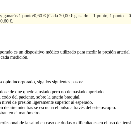
y ganarás 1 punto/0,60 €
(Cada 20,00 € gastado = 1 punto, 1 punto = 0
 0,60 €.
do es un dispositivo médico utilizado para medir la presión arterial 
n cada medición.
opio incorporado, siga los siguientes pasos:
ndose de que quede ajustado pero no demasiado apretado.
codo del paciente, sobre la arteria braquial.
n nivel de presión ligeramente superior al esperado.
n de aire mientras se escucha el pulso a través del estetoscopio.
estran en el manómetro.
profesional de la salud en caso de dudas o dificultades en el uso del ten