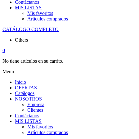
Contáctanos
MIS LISTAS
Mis favoritos
Artículos comprados
CATÁLOGO COMPLETO
Others
0
No tiene artículos en su carrito.
Menu
Inicio
OFERTAS
Catálogos
NOSOTROS
Empresa
Clientes
Contáctanos
MIS LISTAS
Mis favoritos
Artículos comprados