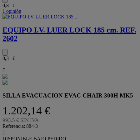
0,81 €
1 opinión
EQUIPO I.V. LUER LOCK 185 cm. REF.
2602
0,31 €

SILLA EVACUACION EVAC CHAIR 300H MK5
1.202,14 €
993.5 € SIN IVA
Referencia:
884-3

DISPONIBLE BAJO PEDIDO