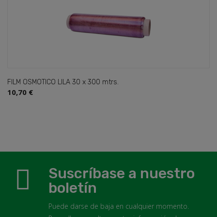
TICO LILA 30 x 300 mtrs.
ROLLO DE
Unid.) REF
24,21 €
Suscríbase a nuestro
boletín
Puede darse de baja en cualquier momento.