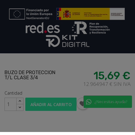
loadding...
15,69 €
BUZO DE PROTECCION
T/L CLASE 3/4
12.964947 € SIN IVA
Cantidad
¿Necesitas ayuda?
AÑADIR AL CARRITO