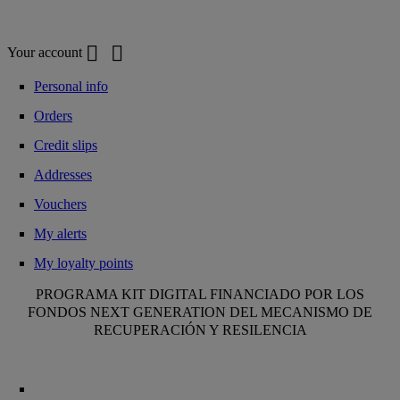
Your account


Your account
Personal info
Orders
Credit slips
Addresses
Vouchers
My alerts
My loyalty points
PROGRAMA KIT DIGITAL FINANCIADO POR LOS
FONDOS NEXT GENERATION DEL MECANISMO DE
RECUPERACIÓN Y RESILENCIA