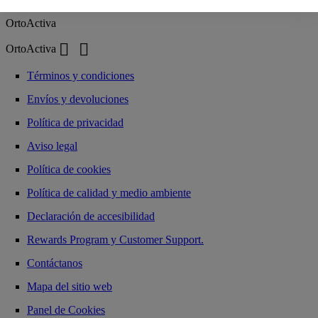
OrtoActiva


OrtoActiva
Términos y condiciones
Envíos y devoluciones
Política de privacidad
Aviso legal
Política de cookies
Política de calidad y medio ambiente
Declaración de accesibilidad
Rewards Program y Customer Support.
Contáctanos
Mapa del sitio web
Panel de Cookies