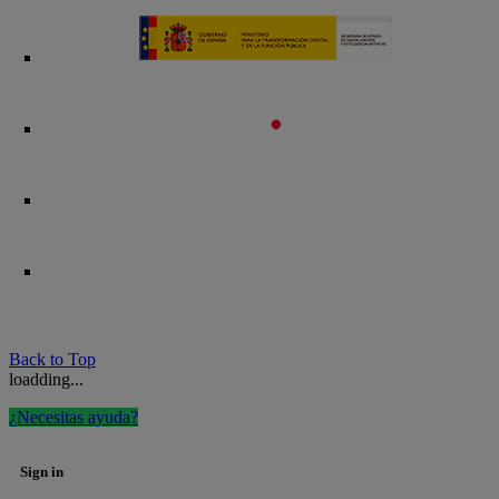
Back to Top
loadding...
¿Necesitas ayuda?
Sign in