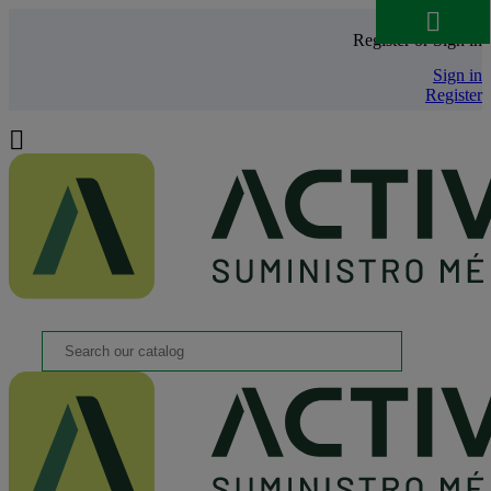

Register or Sign in
Sign in
Register
