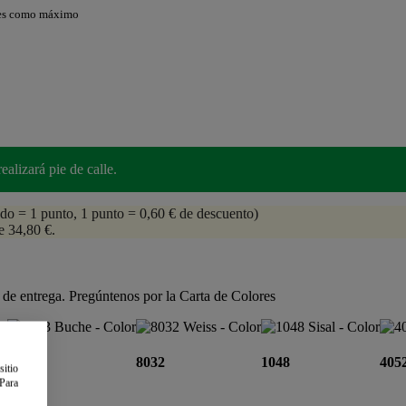
res como máximo
alizará pie de calle.
do = 1 punto, 1 punto = 0,60 € de descuento)
e 34,80 €.
de entrega. Pregúntenos por la Carta de Colores
0033
8032
1048
405
sitio
 Para