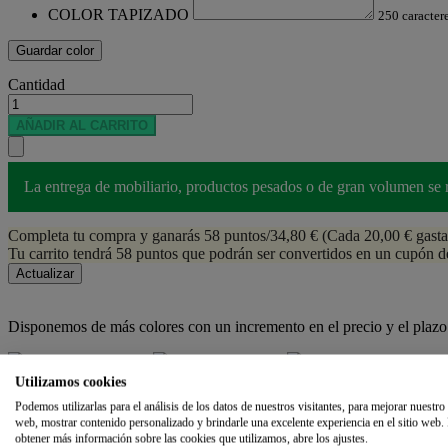
COLOR TAPIZADO
250 caracte
Guardar color
Cantidad
AÑADIR AL CARRITO
La entrega de mobiliario, productos pesados o de gran volumen se re
Completa tu compra y ganarás 58 puntos/34,80 €
(Cada 20,00 € gasta
Tu carrito tendrá 58 puntos que podrán ser convertidos en un cupón d
Disponemos de más colores con un incremento en el precio y el plazo 
Utilizamos cookies
0001
5069
9607
Podemos utilizarlas para el análisis de los datos de nuestros visitantes, para mejorar nuestro 
web, mostrar contenido personalizado y brindarle una excelente experiencia en el sitio web.
obtener más información sobre las cookies que utilizamos, abre los ajustes.