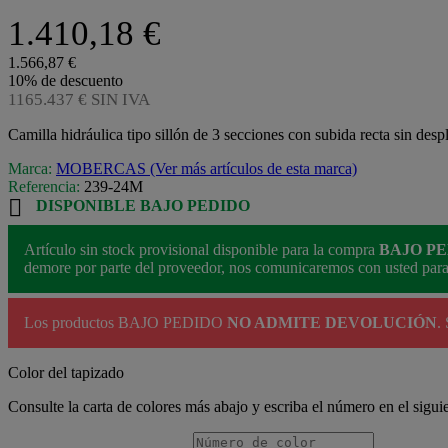
1.410,18 €
1.566,87 €
10% de descuento
1165.437 € SIN IVA
Camilla hidráulica tipo sillón de 3 secciones con subida recta sin desp
Marca:
MOBERCAS (Ver más artículos de esta marca)
Referencia:
239-24M

DISPONIBLE BAJO PEDIDO
Artículo sin stock provisional disponible para la compra
BAJO P
demore por parte del proveedor, nos comunicaremos con usted para e
Los productos BAJO PEDIDO
NO ADMITE DEVOLUCIÓN
.
Color del tapizado
Consulte la carta de colores más abajo y escriba el número en el sigui