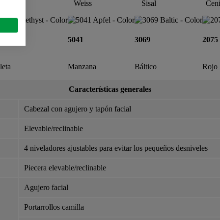
Buche
Weiss
Sisal
Cen
01
5041
3069
2075
leta
Manzana
Báltico
Rojo
Características generales
Cabezal con agujero y tapón facial
Elevable/reclinable
4 niveladores ajustables para evitar los pequeños desniveles
Piecera elevable/reclinable
Agujero facial
Portarrollos camilla