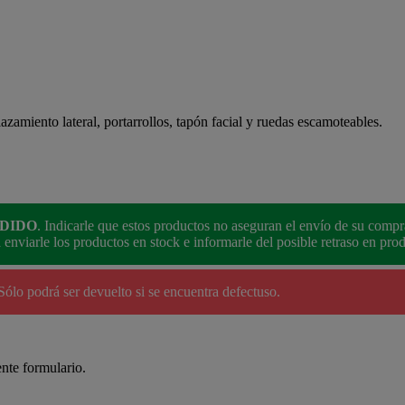
lazamiento lateral, portarrollos, tapón facial y ruedas escamoteables.
EDIDO
. Indicarle que estos productos no aseguran el envío de su comp
nviarle los productos en stock e informarle del posible retraso en pro
 Sólo podrá ser devuelto si se encuentra defectuso.
ente formulario.