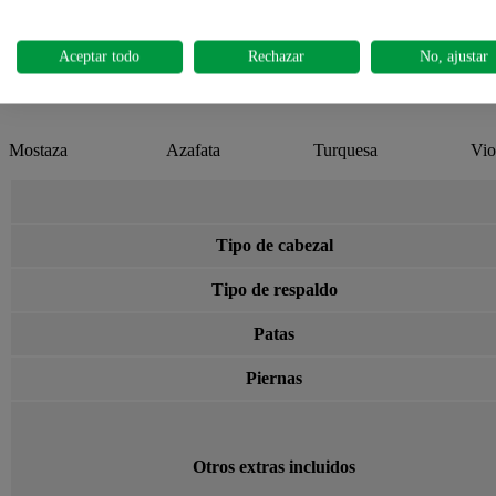
Praliné
Amazonas
Blanco puro
Aceptar todo
Rechazar
No, ajustar
6012
3067
5057
70
Mostaza
Azafata
Turquesa
Vio
Tipo de cabezal
Tipo de respaldo
Patas
Piernas
Otros extras incluidos