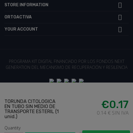

STORE INFORMATION

ORTOACTIVA

YOUR ACCOUNT
PROGRAMA KIT DIGITAL FINANCIADO POR LOS FONDOS NEXT
GENERATION DEL MECANISMO DE RECUPERACIÓN Y RESILENCIA
€0.17
TORUNDA CITOLOGICA
loadding...
EN TUBO SIN MEDIO DE
TRANSPORTE ESTERIL (1
0.14 € SIN IVA
unid.)
Quantity