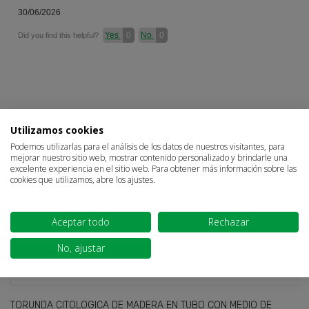
30/06/2026
Yes
0
No
0
Did you find this helpful?
Sign in
×
CUSTOMERS WHO BOUGHT THIS PRODUCT ALSO
Utilizamos cookies
BOUGHT
Podemos utilizarlas para el análisis de los datos de nuestros visitantes, para
You need to be logged in to save products in your wish
mejorar nuestro sitio web, mostrar contenido personalizado y brindarle una
list.
excelente experiencia en el sitio web. Para obtener más información sobre las
cookies que utilizamos, abre los ajustes.
Aceptar todo
Rechazar
Cancel
Sign in
No, ajustar
TORUNDA CITOLOGICA DE MADERA EN TUBO CON MEDIO DE