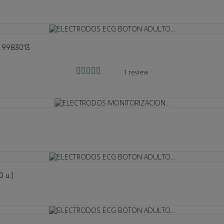
 9983013
1 review
 u.)