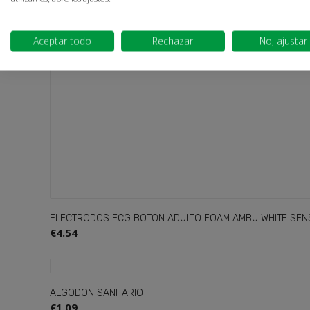
€3.25
Aceptar todo
Rechazar
No, ajustar
ELECTRODOS ECG BOTON ADULTO FOAM AMBU WHITE SEN
€4.54
ALGODON SANITARIO
€1.09