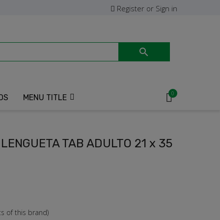
Register or Sign in

0
OS
MENU TITLE
LENGUETA TAB ADULTO 21 x 35
 of this brand)