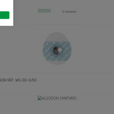
2 reviews
Cancel
Sign in
SOR REF. WS-00-S/50