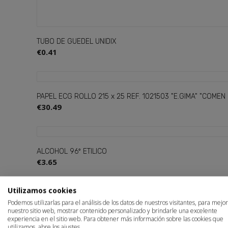
TUBO DE GUEDEL UNIDIX
€0.41
PAPEL ECG ROLLO 215 x 25 REF. 1021503 "E.GIMA" "COMEN 
€30.49
ALCOHOL 96º ETILICO
€3.65
S
Utilizamos cookies
Podemos utilizarlas para el análisis de los datos de nuestros visitantes, para mejo
nuestro sitio web, mostrar contenido personalizado y brindarle una excelente
You
experiencia en el sitio web. Para obtener más información sobre las cookies que
AGUJA HIPODERMICA RAYS MICROTIP/ULTRA (100 unid.)
utilizamos, abre los ajustes.