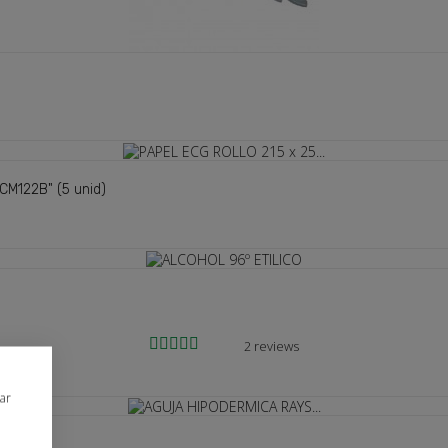
CM122B" (5 unid)
2 reviews
ign in
rar
 need to be logged in to save products in your wish list.