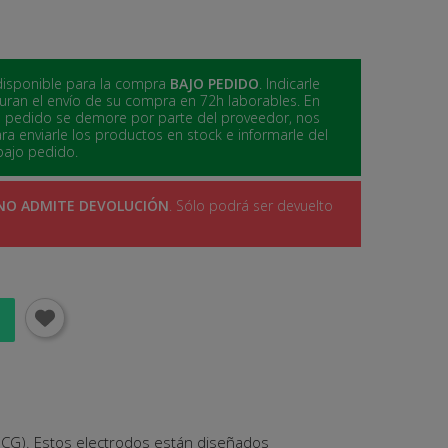
l disponible para la compra
BAJO PEDIDO
. Indicarle
ran el envío de su compra en 72h laborables. En
o pedido se demore por parte del proveedor, nos
 enviarle los productos en stock e informarle del
bajo pedido.
NO ADMITE DEVOLUCIÓN
. Sólo podrá ser devuelto
(ECG). Estos electrodos están diseñados