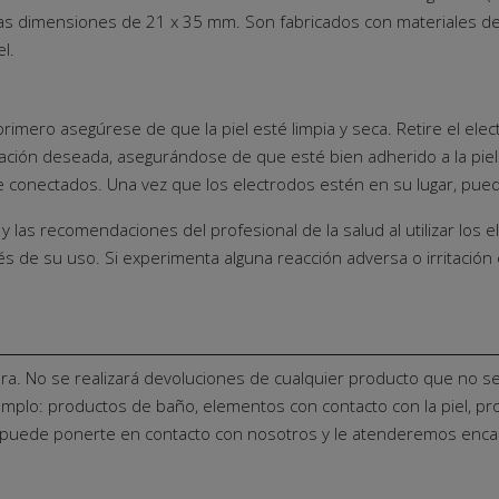
as dimensiones de 21 x 35 mm. Son fabricados con materiales de 
l.
primero asegúrese de que la piel esté limpia y seca. Retire el elect
cación deseada, asegurándose de que esté bien adherido a la piel.
conectados. Una vez que los electrodos estén en su lugar, puede
 y las recomendaciones del profesional de la salud al utilizar los
e su uso. Si experimenta alguna reacción adversa o irritación en
ra. No se realizará devoluciones de cualquier producto que no s
jemplo: productos de baño, elementos con contacto con la piel, pr
, puede ponerte en contacto con nosotros y le atenderemos enc