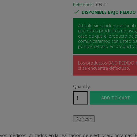
Reference:
503-T

DISPONIBLE BAJO PEDIDO
Artículo sin stock provisiona
que estos productos no asegu
caso de que el producto baj
comunicaremos con usted para
posible retraso en producto 
Los productos BAJO PEDIDO
si se encuentra defectuso.
Quantity
ADD TO CART
ivos médicos utilizados en la realización de electrocardiogramas 