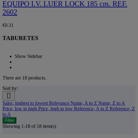
EQUIPO I.V. LUER LOCK 185 cm. REF.
2602
€0.31
TABURETES
Show Sidebar
There are 18 products.
Sort by:

Sales, highest to lowest
Relevance
Name, A to Z
Name, Z to A
Price, low to high
Price, high to low
Reference, A to Z
Reference, Z
to A
Filter
Showing 1-18 of 18 item(s)