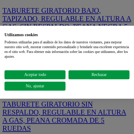
TABURETE GIRATORIO BAJO,
TAPIZADO, REGULABLE EN ALTURA A
GAS, SIN RESPALDO, PEANA NEGRA 5
RUEDAS
Utilizamos cookies
Podemos utilizarlas para el análisis de los datos de nuestros visitantes, para mejorar
nuestro sitio web, mostrar contenido personalizado y brindarle una excelente experiencia
€100.10
€111.22
en el sitio web. Para obtener más información sobre las cookies que utilizamos, abre los
ajustes.
On sale!
Aceptar todo
Rechazar
Quickview
No, ajustar
TABURETE GIRATORIO SIN
RESPALDO, REGULABLE EN ALTURA
A GAS, PEANA CROMADA DE 5
RUEDAS