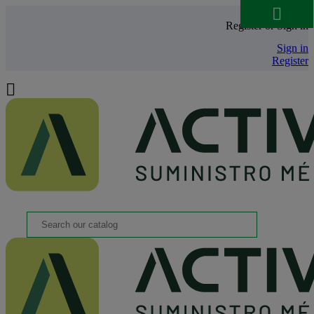

Register or Sign in
Sign in
Register
