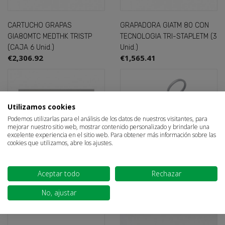
CARTUCHO GRAPAS
GRAPADORA GIATM 80 CON
GIA80MTC MEDTHK TRISTP
TECNOLOGIA TRI-STAPLETM (3
(CAJA 6 Unid.)
Unid.)
€2,306.92
€1,565.41
Sign in
×
Utilizamos cookies
Podemos utilizarlas para el análisis de los datos de nuestros visitantes, para
You need to be logged in to save products in your wish
mejorar nuestro sitio web, mostrar contenido personalizado y brindarle una
list.
excelente experiencia en el sitio web. Para obtener más información sobre las
cookies que utilizamos, abre los ajustes.
QUITA-GRAPAS BRAUN
DESECHABLE PLASTICO
Aceptar todo
Rechazar
€6.80
Cancel
Sign in
GRAPADORA CUTANEA CPK (1
unid)
No, ajustar
€3.75