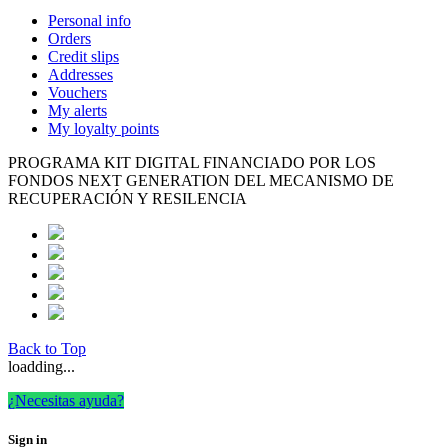
Personal info
Orders
Credit slips
Addresses
Vouchers
My alerts
My loyalty points
PROGRAMA KIT DIGITAL FINANCIADO POR LOS
FONDOS NEXT GENERATION DEL MECANISMO DE
RECUPERACIÓN Y RESILENCIA
Back to Top
loadding...
¿Necesitas ayuda?
Sign in