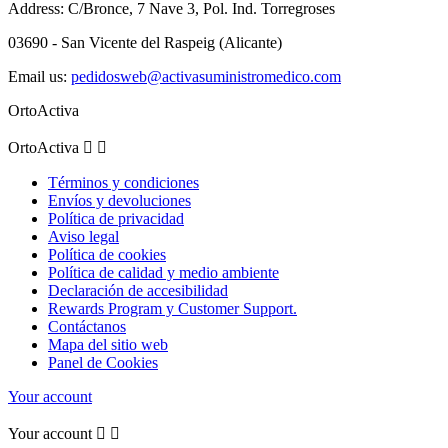
Address:
C/Bronce, 7 Nave 3, Pol. Ind. Torregroses
03690 - San Vicente del Raspeig (Alicante)
Email us:
pedidosweb@activasuministromedico.com
OrtoActiva
OrtoActiva


Términos y condiciones
Envíos y devoluciones
Política de privacidad
Aviso legal
Política de cookies
Política de calidad y medio ambiente
Declaración de accesibilidad
Rewards Program y Customer Support.
Contáctanos
Mapa del sitio web
Panel de Cookies
Your account
Your account

