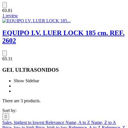
€0.81
1 review
EQUIPO I.V. LUER LOCK 185 cm. REF.
2602
€0.31
GEL ULTRASONIDOS
Show Sidebar
There are 3 products.
Sort by:

Sales, highest to lowest
Relevance
Name, A to Z
Name, Z to A
Price, low to high
Price, high to low
Reference, A to Z
Reference, Z