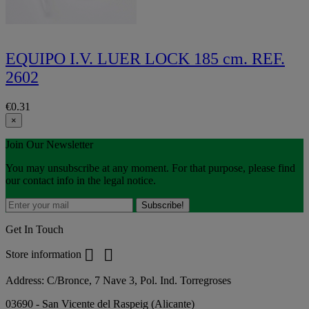
EQUIPO I.V. LUER LOCK 185 cm. REF.
2602
€0.31
×
Join Our Newsletter
You may unsubscribe at any moment. For that purpose, please find
our contact info in the legal notice.
Get In Touch


Store information
Address:
C/Bronce, 7 Nave 3, Pol. Ind. Torregroses
03690 - San Vicente del Raspeig (Alicante)