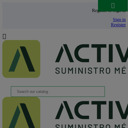

Register or Sign in
Sign in
Register
