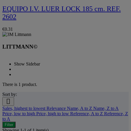
EQUIPO I.V. LUER LOCK 185 cm. REF.
2602
€0.31
LITTMANN©
Show Sidebar
There is 1 product.
Sort by:

Sales, highest to lowest
Relevance
Name, A to Z
Name, Z to A
Price, low to high
Price, high to low
Reference, A to Z
Reference, Z
to A
Filter
Showing 1-1 of 1 item(s)