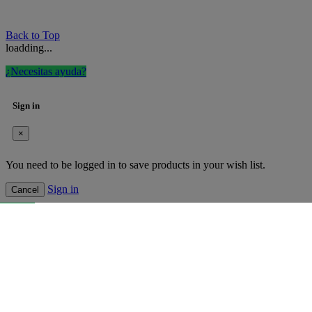
Back to Top
loadding...
¿Necesitas ayuda?
Sign in
×
You need to be logged in to save products in your wish list.
Sign in
Cancel