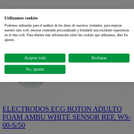
CONTENEDOR ORINA 150 ml.
Utilizamos cookies
ASEPTICO (env. ind.)
Podemos utilizarlas para el análisis de los datos de nuestros visitantes, para mejorar
nuestro sitio web, mostrar contenido personalizado y brindarle una excelente experiencia
€0.15
en el sitio web. Para obtener más información sobre las cookies que utilizamos, abre los
3 reviews
ajustes.
Aceptar todo
Rechazar
No, ajustar
ELECTRODOS ECG BOTON ADULTO
FOAM AMBU WHITE SENSOR REF. WS-
00-S/50