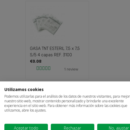
GASA TNT ESTERIL 7,5 x 7,5
S/5 4 capas REF. 3100
€0.08
EQUIPO I.V. IN
1 review
PRIMILENE LL 1
4062957E
€0.81
S
Utilizamos cookies
Podemos utilizarlas para el análisis de los datos de nuestros visitantes, para mejo
nuestro sitio web, mostrar contenido personalizado y brindarle una excelente
You
experiencia en el sitio web. Para obtener más información sobre las cookies que
utilizamos, abre los ajustes.
Aceptar todo
Rechazar
No, ajustar