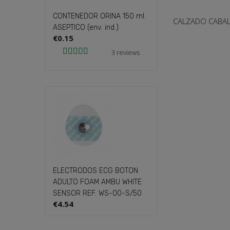
CONTENEDOR ORINA 150 ml.
CONTENEDOR O
CALZADO CABA
ASEPTICO (env. ind.)
ASEPTICO (env.
€0.15
€0.15
3 reviews
ELECTRODOS ECG BOTON
TORUNDA CITO
ADULTO FOAM AMBU WHITE
TUBO SIN MED
SENSOR REF. WS-00-S/50
TRANSPORTE E
€4.54
unid.)
€0.17