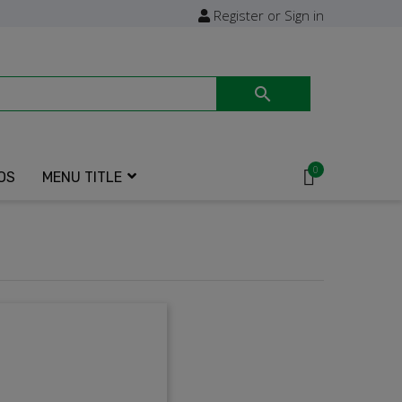
Register or Sign in

0
OS
MENU TITLE