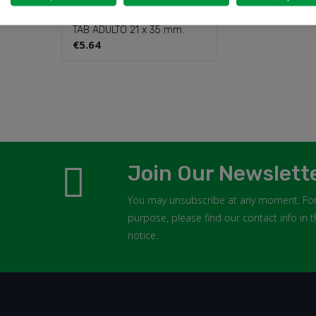
ELECTRODOS ECG LENGUETA
TAB ADULTO 21 x 35 mm.
€5.64
EQUIPO I.V. LU
cm. REF. 2602
€0.31
Join Our Newslett
You may unsubscribe at any moment. For
purpose, please find our contact info in t
notice.