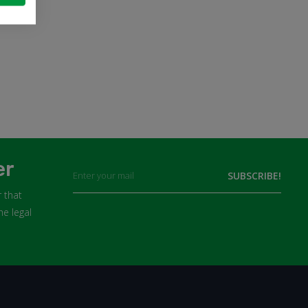
Cancel
Sign in
ER LOCK 185
er
 that
he legal