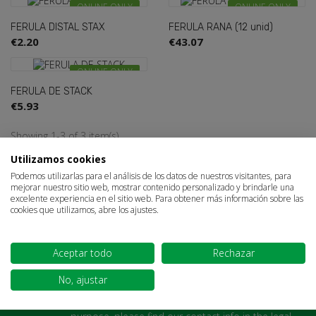
ONLINE ONLY
ONLINE ONLY
FERULA DISTAL STAX
FERULA RANA (12 unid)
€2.20
€43.07
ONLINE ONLY
FERULA DE STACK
€5.93
Showing 1-3 of 3 item(s)
Sign in
×
Utilizamos cookies
1
Podemos utilizarlas para el análisis de los datos de nuestros visitantes, para
You need to be logged in to save products in your wish
mejorar nuestro sitio web, mostrar contenido personalizado y brindarle una
list.
excelente experiencia en el sitio web. Para obtener más información sobre las
cookies que utilizamos, abre los ajustes.

Back to top
Aceptar todo
Rechazar
Cancel
Sign in
Join Our Newsletter
No, ajustar
You may unsubscribe at any moment. For that