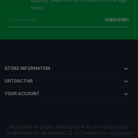
purpose, please find our contact info in the legal
notice.

STORE INFORMATION

ORTOACTIVA

YOUR ACCOUNT
PROGRAMA KIT DIGITAL FINANCIADO POR LOS FONDOS NEXT
GENERATION DEL MECANISMO DE RECUPERACIÓN Y RESILENCIA