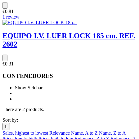
€0.81
1 review
EQUIPO I.V. LUER LOCK 185 cm. REF.
2602
€0.31
CONTENEDORES
Show Sidebar
There are 2 products.
Sort by:

Sales, highest to lowest
Relevance
Name, A to Z
Name, Z to A
Price, low to high
Price, high to low
Reference, A to Z
Reference, Z