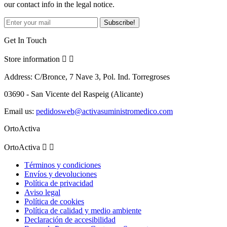
our contact info in the legal notice.
Get In Touch
Store information


Address:
C/Bronce, 7 Nave 3, Pol. Ind. Torregroses
03690 - San Vicente del Raspeig (Alicante)
Email us:
pedidosweb@activasuministromedico.com
OrtoActiva
OrtoActiva


Términos y condiciones
Envíos y devoluciones
Política de privacidad
Aviso legal
Política de cookies
Política de calidad y medio ambiente
Declaración de accesibilidad