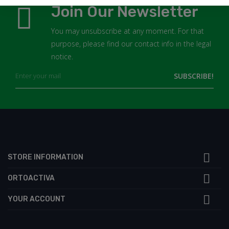
Join Our Newsletter
You may unsubscribe at any moment. For that
purpose, please find our contact info in the legal
notice.

STORE INFORMATION

ORTOACTIVA

YOUR ACCOUNT