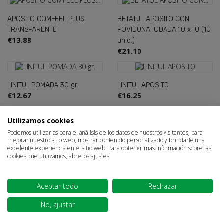
APOSITO COMFEEL PLUS
BETATUL APOSITO CON
TRANSPARENTE
POVIDONA IODADA 10 x 10 (10
€13.88
unid.)
€21.10
LINITUL POMADA 30 gr.
LINITUL APOSITO
€12.67
€16.25
Sign in
×
Showing 1-4 of 4 item(s)
Utilizamos cookies
Podemos utilizarlas para el análisis de los datos de nuestros visitantes, para
You need to be logged in to save products in your wish
1
mejorar nuestro sitio web, mostrar contenido personalizado y brindarle una
list.
excelente experiencia en el sitio web. Para obtener más información sobre las
cookies que utilizamos, abre los ajustes.

Back to top
Aceptar todo
Rechazar
Cancel
Sign in
FARMACIA
No, ajustar