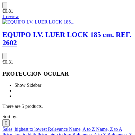
€0.81
1 review
EQUIPO I.V. LUER LOCK 185 cm. REF.
2602
€0.31
PROTECCION OCULAR
Show Sidebar
There are 5 products.
Sort by:

Sales, highest to lowest
Relevance
Name, A to Z
Name, Z to A
Price, low to high
Price, high to low
Reference, A to Z
Reference, Z