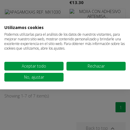
€13.30
Sign in
×
APAGAMOXAS REF. MX1030
Utilizamos cookies
MOXA CON ADHESIVO
€11.97
ARTEMISA (225 unid.)
Podemos utilizarlas para el análisis de los datos de nuestros visitantes, para
You need to be logged in to save products in your wish
mejorar nuestro sitio web, mostrar contenido personalizado y brindarle una
€24.02
list.
excelente experiencia en el sitio web. Para obtener más información sobre las
cookies que utilizamos, abre los ajustes.
MOXA HUECA CORTA PARA
Aceptar todo
Rechazar
Cancel
Sign in
APLICADOR (200 unid.) REF.
No, ajustar
MO1311
€17.79
Showing 1-7 of 7 item(s)
1

Back to top