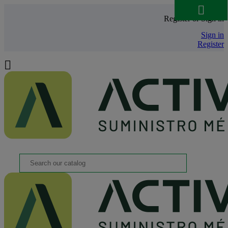

Register or Sign in
Sign in
Register
