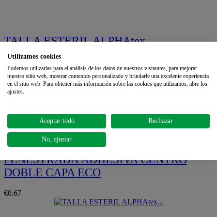
TALLA ESTERIL ALPHAtex
FENESTRADA ADHESIVA DOS
Utilizamos cookies
MITADES DOBLE CAPA
Podemos utilizarlas para el análisis de los datos de nuestros visitantes, para mejorar
nuestro sitio web, mostrar contenido personalizado y brindarle una excelente experiencia
en el sitio web. Para obtener más información sobre las cookies que utilizamos, abre los
€1.09
ajustes.
Quickview
Aceptar todo
Rechazar
No, ajustar
TALLA ESTERIL ALPHAtex
FENESTRADA ADHESIVA CENTRO
DOBLE CAPA ECO
€0.67
Quickview