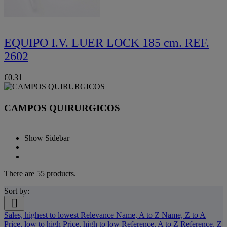
EQUIPO I.V. LUER LOCK 185 cm. REF.
2602
€0.31
CAMPOS QUIRURGICOS
Show Sidebar
There are 55 products.
Sort by:

Sales, highest to lowest
Relevance
Name, A to Z
Name, Z to A
Price, low to high
Price, high to low
Reference, A to Z
Reference, Z