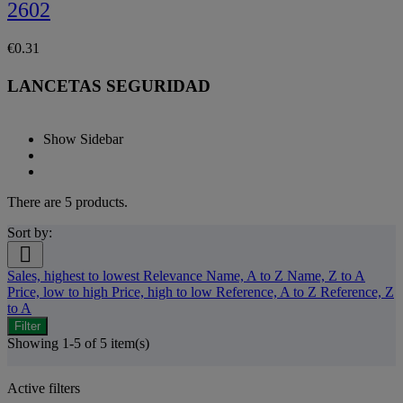
2602
€0.31
LANCETAS SEGURIDAD
Show Sidebar
There are 5 products.
Sort by:

Sales, highest to lowest
Relevance
Name, A to Z
Name, Z to A
Price, low to high
Price, high to low
Reference, A to Z
Reference, Z
to A
Filter
Showing 1-5 of 5 item(s)
Active filters