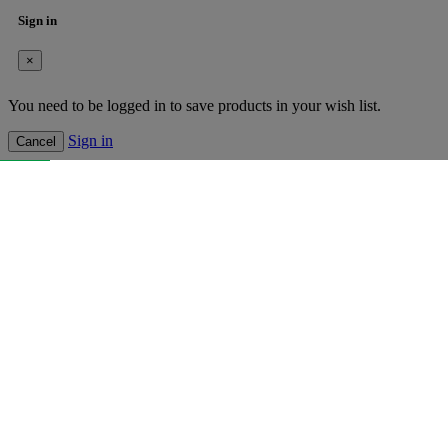
Sign in
×
You need to be logged in to save products in your wish list.
Sign in
Cancel