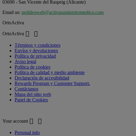
03690 - San Vicente del Raspeig (Alicante)
Email us:
pedidosweb@activasuministromedico.com
OrtoActiva


OrtoActiva
Términos y condiciones
Envíos y devoluciones
Política de privacidad
Aviso legal
Política de cookies
Política de calidad y medio ambiente
Declaración de accesibilidad
Rewards Program y Customer Support.
Contáctanos
Mapa del sitio web
Panel de Cookies
Your account


Your account
Personal info