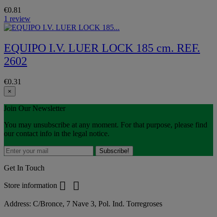
€0.81
1 review
EQUIPO I.V. LUER LOCK 185 cm. REF.
2602
€0.31
×
Join Our Newsletter
You may unsubscribe at any moment. For that purpose, please find
our contact info in the legal notice.
Get In Touch


Store information
Address:
C/Bronce, 7 Nave 3, Pol. Ind. Torregroses