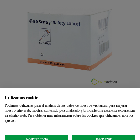
LANCETAS DE SEGURIDAD 0,36 x 1,5
Utilizamos cookies
28 G. BD SENTRY (100 unid.) REF.
Podemos utilizarlas para el análisis de los datos de nuestros visitantes, para mejorar
nuestro sitio web, mostrar contenido personalizado y brindarle una excelente experiencia
369528
en el sitio web. Para obtener más información sobre las cookies que utilizamos, abre los
ajustes.
€18.66
13 reviews
Add to cart
Aceptar todo
Rechazar