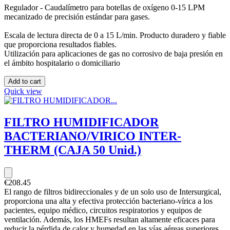
Regulador - Caudalímetro para botellas de oxígeno 0-15 LPM
mecanizado de precisión estándar para gases.
Escala de lectura directa de 0 a 15 L/min. Producto duradero y fiable
que proporciona resultados fiables.
Utilización para aplicaciones de gas no corrosivo de baja presión en
el ámbito hospitalario o domiciliario
Add to cart
Quick view
FILTRO HUMIDIFICADOR
BACTERIANO/VIRICO INTER-
THERM (CAJA 50 Unid.)
€208.45
El rango de filtros bidireccionales y de un solo uso de Intersurgical,
proporciona una alta y efectiva protección bacteriano-vírica a los
pacientes, equipo médico, circuitos respiratorios y equipos de
ventilación. Además, los HMEFs resultan altamente eficaces para
reducir la pérdida de calor y humedad en las vías aéreas superiores