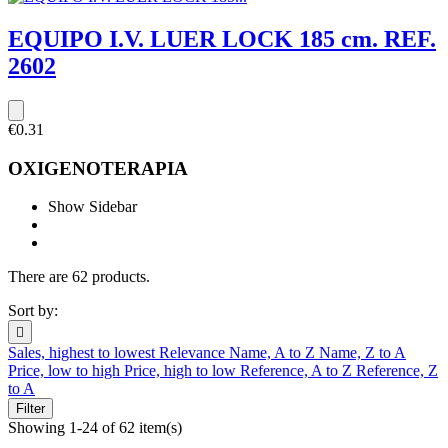
EQUIPO I.V. LUER LOCK 185 cm. REF.
2602
€0.31
OXIGENOTERAPIA
Show Sidebar
There are 62 products.
Sort by:

Sales, highest to lowest
Relevance
Name, A to Z
Name, Z to A
Price, low to high
Price, high to low
Reference, A to Z
Reference, Z
to A
Filter
Showing 1-24 of 62 item(s)