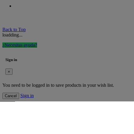
Back to Top
loadding...
¿Necesitas ayuda?
Sign in
×
You need to be logged in to save products in your wish list.
Sign in
Cancel