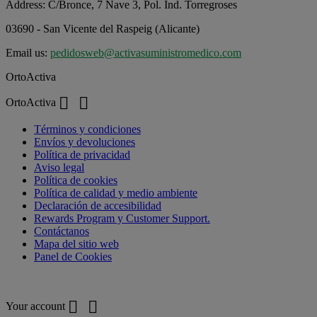
Address:
C/Bronce, 7 Nave 3, Pol. Ind. Torregroses
03690 - San Vicente del Raspeig (Alicante)
Email us:
pedidosweb@activasuministromedico.com
OrtoActiva


OrtoActiva
Términos y condiciones
Envíos y devoluciones
Política de privacidad
Aviso legal
Política de cookies
Política de calidad y medio ambiente
Declaración de accesibilidad
Rewards Program y Customer Support.
Contáctanos
Mapa del sitio web
Panel de Cookies
Your account


Your account