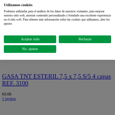
00-S/50
Utilizamos cookies
Podemos utilizarlas para el análisis de los datos de nuestros visitantes, para mejorar
€4.54
nuestro sitio web, mostrar contenido personalizado y brindarle una excelente experiencia
en el sitio web. Para obtener más información sobre las cookies que utilizamos, abre los
ajustes.
Aceptar todo
Rechazar
No, ajustar
GASA TNT ESTERIL 7,5 x 7,5 S/5 4 capas
REF. 3100
€0.08
1 review