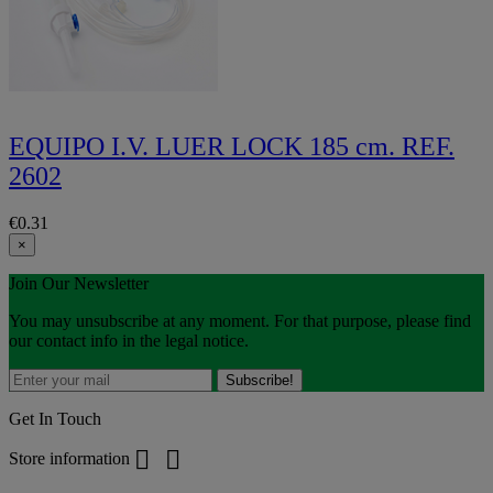
EQUIPO I.V. LUER LOCK 185 cm. REF.
2602
€0.31
×
Join Our Newsletter
You may unsubscribe at any moment. For that purpose, please find
our contact info in the legal notice.
Get In Touch


Store information