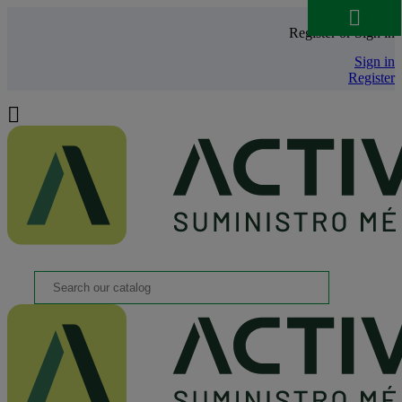

Register or Sign in
Sign in
Register
