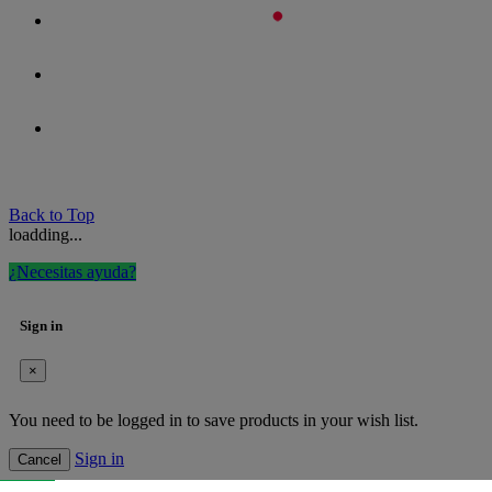
Back to Top
loadding...
¿Necesitas ayuda?
Sign in
×
You need to be logged in to save products in your wish list.
Sign in
Cancel