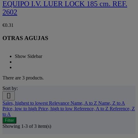
EQUIPO I.V. LUER LOCK 185 cm. REF.
2602
€0.31
OTRAS AGUJAS
Show Sidebar
There are 3 products.
Sort by:

Sales, highest to lowest
Relevance
Name, A to Z
Name, Z to A
Price, low to high
Price, high to low
Reference, A to Z
Reference, Z
to A
Filter
Showing 1-3 of 3 item(s)