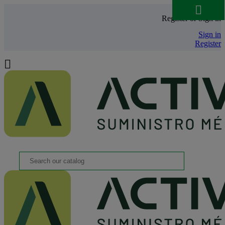

Register or Sign in
Sign in
Register
