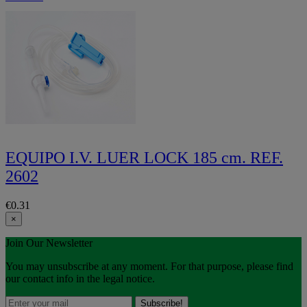
EQUIPO I.V. LUER LOCK 185 cm. REF.
2602
€0.31
×
Join Our Newsletter
You may unsubscribe at any moment. For that purpose, please find
our contact info in the legal notice.