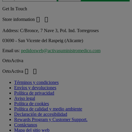
Get In Touch


Store information
Address:
C/Bronce, 7 Nave 3, Pol. Ind. Torregroses
03690 - San Vicente del Raspeig (Alicante)
Email us:
pedidosweb@activasuministromedico.com
OrtoActiva


OrtoActiva
Términos y condiciones
Envíos y devoluciones
Política de privacidad
Aviso legal
Política de cookies
Política de calidad y medio ambiente
Declaración de accesibilidad
Rewards Program y Customer Support.
Contáctanos
Mapa del sitio web