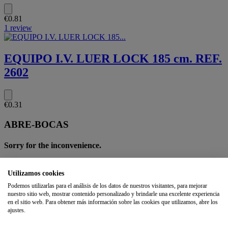
€0.81
1 review
EQUIPO I.V. LUER LOCK 185 cm. REF.
2602
€0.31
ABRE-BOCAS
Sorry for the inconvenience.
Search again what you are looking for
Utilizamos cookies
OK
Podemos utilizarlas para el análisis de los datos de nuestros visitantes, para mejorar
nuestro sitio web, mostrar contenido personalizado y brindarle una excelente experiencia
en el sitio web. Para obtener más información sobre las cookies que utilizamos, abre los
Best Sellers
ajustes.