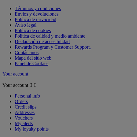
Términos y condiciones
Envíos y devoluciones
Política de privacidad
Aviso legal
Política de cookies
Política de calidad y medio ambiente
Declaración de accesibilidad
Rewards Program y Customer Support.
Contáctanos
Mapa del sitio web
Panel de Cookies
Your account
Your account


Personal info
Orders
Credit slips
Addresses
Vouchers
My alerts
My loyalty points