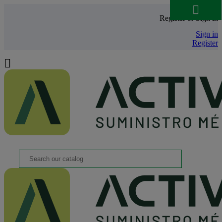

Register or Sign in
Sign in
Register
