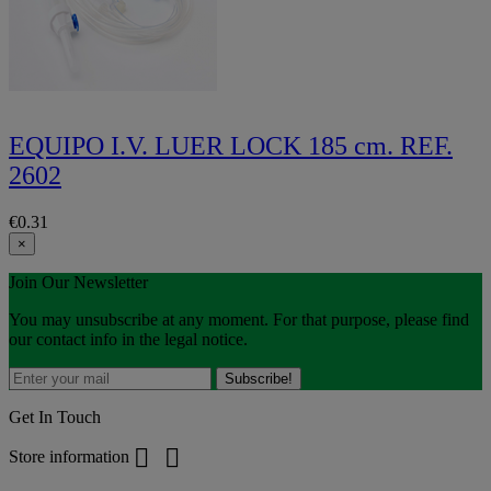
EQUIPO I.V. LUER LOCK 185 cm. REF.
2602
€0.31
×
Join Our Newsletter
You may unsubscribe at any moment. For that purpose, please find
our contact info in the legal notice.
Get In Touch


Store information