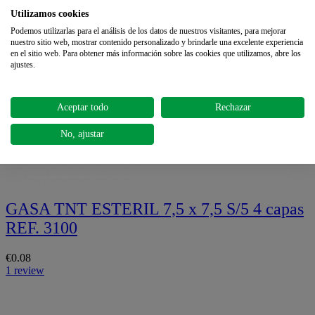
00-S/50
Utilizamos cookies
Podemos utilizarlas para el análisis de los datos de nuestros visitantes, para mejorar
€4.54
nuestro sitio web, mostrar contenido personalizado y brindarle una excelente experiencia
en el sitio web. Para obtener más información sobre las cookies que utilizamos, abre los
ajustes.
Aceptar todo
Rechazar
No, ajustar
GASA TNT ESTERIL 7,5 x 7,5 S/5 4 capas
REF. 3100
€0.08
1 review