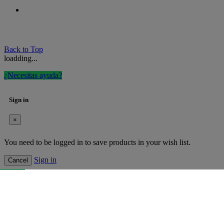
Back to Top
loadding...
¿Necesitas ayuda?
Sign in
×
You need to be logged in to save products in your wish list.
Sign in
Cancel