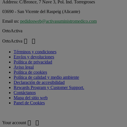
Address:
C/Bronce, 7 Nave 3, Pol. Ind. Torregroses
03690 - San Vicente del Raspeig (Alicante)
Email us:
pedidosweb@activasuministromedico.com
OrtoActiva


OrtoActiva
Términos y condiciones
Envíos y devoluciones
Política de privacidad
Aviso legal
Política de cookies
Política de calidad y medio ambiente
Declaración de accesibilidad
Rewards Program y Customer Support.
Contáctanos
Mapa del sitio web
Panel de Cookies
Your account


Your account