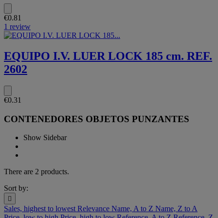
€0.81
1 review
EQUIPO I.V. LUER LOCK 185 cm. REF.
2602
€0.31
CONTENEDORES OBJETOS PUNZANTES
Show Sidebar
There are 2 products.
Sort by:

Sales, highest to lowest
Relevance
Name, A to Z
Name, Z to A
Price, low to high
Price, high to low
Reference, A to Z
Reference, Z