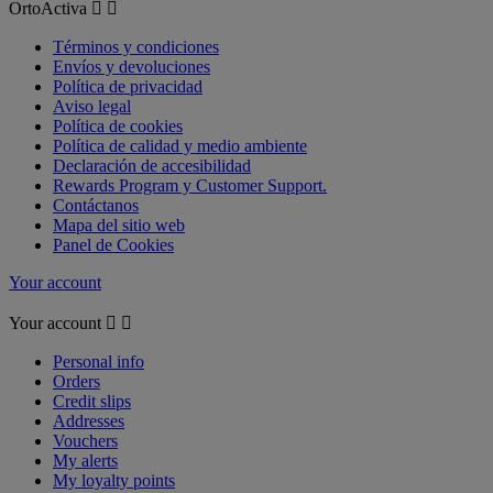
OrtoActiva


Términos y condiciones
Envíos y devoluciones
Política de privacidad
Aviso legal
Política de cookies
Política de calidad y medio ambiente
Declaración de accesibilidad
Rewards Program y Customer Support.
Contáctanos
Mapa del sitio web
Panel de Cookies
Your account
Your account


Personal info
Orders
Credit slips
Addresses
Vouchers
My alerts
My loyalty points