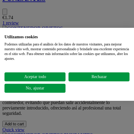
€1.74
1 review
Utilizamos cookies
CONTENEDOR OBJETOS
Podemos utilizarlas para el análisis de los datos de nuestros visitantes, para mejorar
PUNZANTES DE BOLSILLO "CONBIO
nuestro sitio web, mostrar contenido personalizado y brindarle una excelente experiencia
en el sitio web. Para obtener más información sobre las cookies que utilizamos, abre los
´S"
ajustes.
€3.25
Aceptar todo
Rechazar
Gracias a su reducido tamaño, permite realizar consultas de una
No, ajustar
manera limpia y segura.
Su tapa está diseñada para facilitar la inserción hacia el interior del
contenedor, evitando que puedan salir accidentalmente lo
previamente introducido, ofreciendo así al profesional una total
seguridad.
Add to cart
Quick view