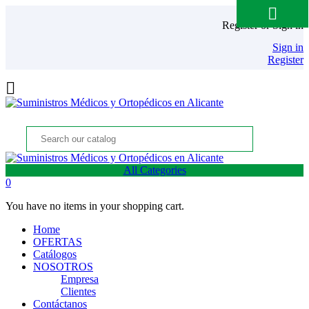

Register or Sign in
Sign in
Register

All Categories
0
You have no items in your shopping cart.
Home
OFERTAS
Catálogos
NOSOTROS
Empresa
Clientes
Contáctanos