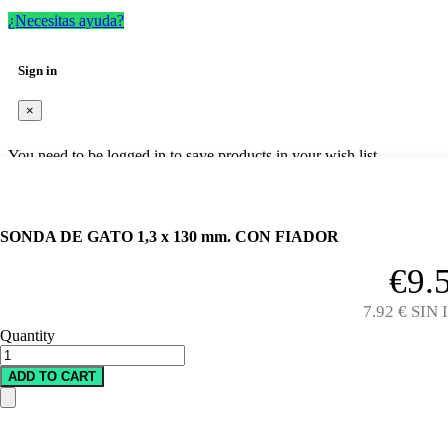
¿Necesitas ayuda?
Sign in
×
You need to be logged in to save products in your wish list.
Sign in
Cancel
SONDA DE GATO 1,3 x 130 mm. CON FIADOR
€9.
7.92 € SIN 
Quantity
ADD TO CART