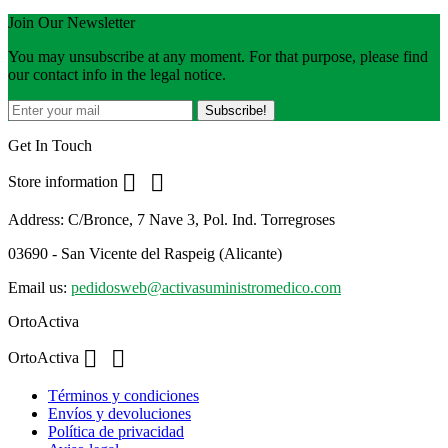
Join Our Newsletter
You may unsubscribe at any moment. For that purpose, please find
our contact info in the legal notice.
Get In Touch


Store information
Address:
C/Bronce, 7 Nave 3, Pol. Ind. Torregroses
03690 - San Vicente del Raspeig (Alicante)
Email us:
pedidosweb@activasuministromedico.com
OrtoActiva


OrtoActiva
Términos y condiciones
Envíos y devoluciones
Política de privacidad