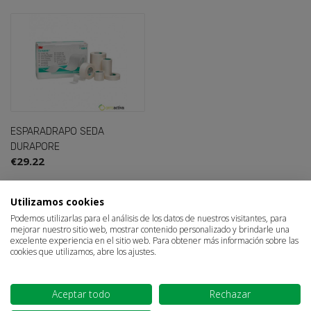
ESPARADRAPO SEDA
DURAPORE
€29.22
Sign in
×
Showing 1-1 of 1 item(s)
Utilizamos cookies
1
Podemos utilizarlas para el análisis de los datos de nuestros visitantes, para
You need to be logged in to save products in your wish
mejorar nuestro sitio web, mostrar contenido personalizado y brindarle una
list.
excelente experiencia en el sitio web. Para obtener más información sobre las
cookies que utilizamos, abre los ajustes.

Back to top
Aceptar todo
Rechazar
Cancel
Sign in