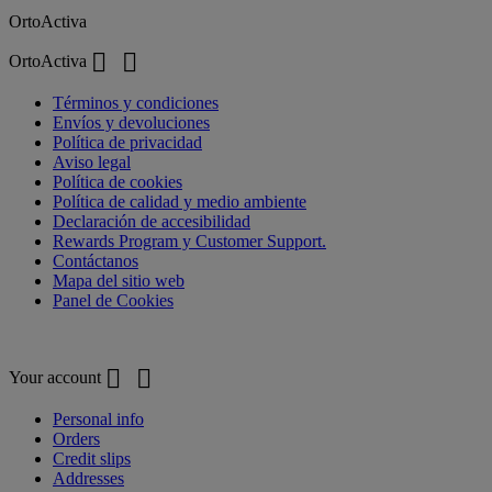
OrtoActiva


OrtoActiva
Términos y condiciones
Envíos y devoluciones
Política de privacidad
Aviso legal
Política de cookies
Política de calidad y medio ambiente
Declaración de accesibilidad
Rewards Program y Customer Support.
Contáctanos
Mapa del sitio web
Panel de Cookies
Your account


Your account
Personal info
Orders
Credit slips
Addresses