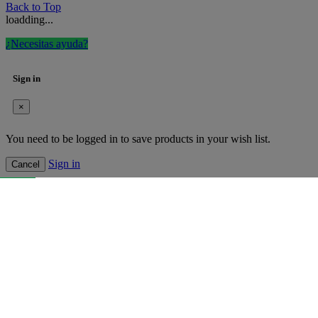
Back to Top
loadding...
¿Necesitas ayuda?
Sign in
×
You need to be logged in to save products in your wish list.
Sign in
Cancel