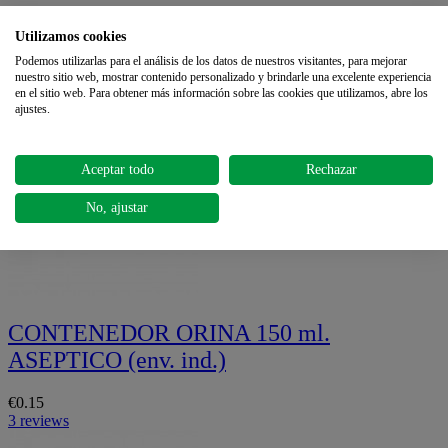

Back to top
Utilizamos cookies
OK
Podemos utilizarlas para el análisis de los datos de nuestros visitantes, para mejorar
nuestro sitio web, mostrar contenido personalizado y brindarle una excelente experiencia
BEST SELLERS
en el sitio web. Para obtener más información sobre las cookies que utilizamos, abre los
ajustes.
Aceptar todo
Rechazar
No, ajustar
CONTENEDOR ORINA 150 ml.
ASEPTICO (env. ind.)
€0.15
3 reviews