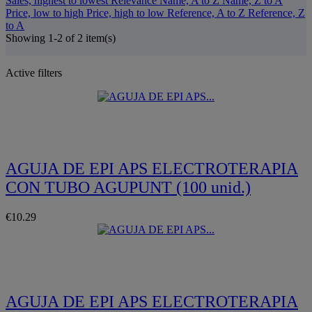
Sales, highest to lowest
Relevance
Name, A to Z
Name, Z to A
Price, low to high
Price, high to low
Reference, A to Z
Reference, Z
to A
Showing 1-2 of 2 item(s)
Active filters
Quickview
AGUJA DE EPI APS ELECTROTERAPIA
CON TUBO AGUPUNT (100 unid.)
€10.29
Quickview
AGUJA DE EPI APS ELECTROTERAPIA