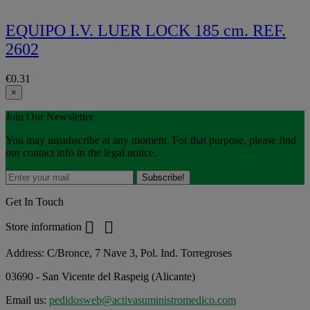
EQUIPO I.V. LUER LOCK 185 cm. REF.
2602
€0.31
×
Join Our Newsletter
You may unsubscribe at any moment. For that purpose, please find
our contact info in the legal notice.
Get In Touch


Store information
Address:
C/Bronce, 7 Nave 3, Pol. Ind. Torregroses
03690 - San Vicente del Raspeig (Alicante)
Email us:
pedidosweb@activasuministromedico.com