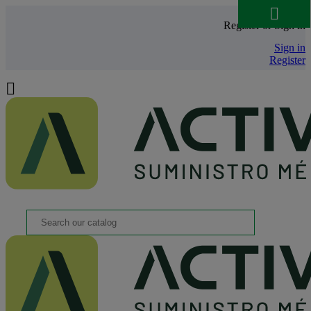

Register or Sign in
Sign in
Register
