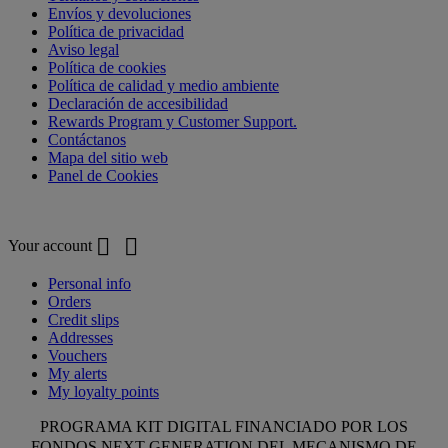
Envíos y devoluciones
Política de privacidad
Aviso legal
Política de cookies
Política de calidad y medio ambiente
Declaración de accesibilidad
Rewards Program y Customer Support.
Contáctanos
Mapa del sitio web
Panel de Cookies
Your account


Your account
Personal info
Orders
Credit slips
Addresses
Vouchers
My alerts
My loyalty points
PROGRAMA KIT DIGITAL FINANCIADO POR LOS
FONDOS NEXT GENERATION DEL MECANISMO DE