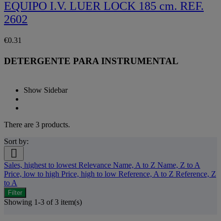
EQUIPO I.V. LUER LOCK 185 cm. REF.
2602
€0.31
DETERGENTE PARA INSTRUMENTAL
Show Sidebar
There are 3 products.
Sort by:

Sales, highest to lowest
Relevance
Name, A to Z
Name, Z to A
Price, low to high
Price, high to low
Reference, A to Z
Reference, Z
to A
Filter
Showing 1-3 of 3 item(s)