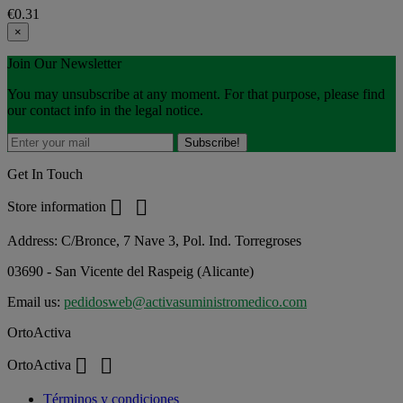
€0.31
×
Join Our Newsletter
You may unsubscribe at any moment. For that purpose, please find
our contact info in the legal notice.
Get In Touch


Store information
Address:
C/Bronce, 7 Nave 3, Pol. Ind. Torregroses
03690 - San Vicente del Raspeig (Alicante)
Email us:
pedidosweb@activasuministromedico.com
OrtoActiva


OrtoActiva
Términos y condiciones