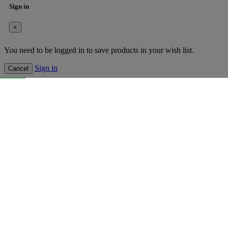
Sign in
×
You need to be logged in to save products in your wish list.
Sign in
Cancel