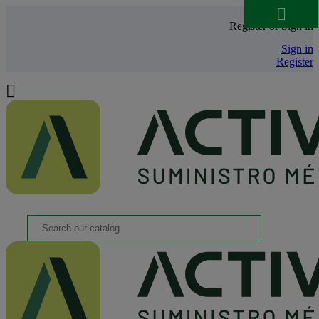

Register or Sign in
Sign in
Register
