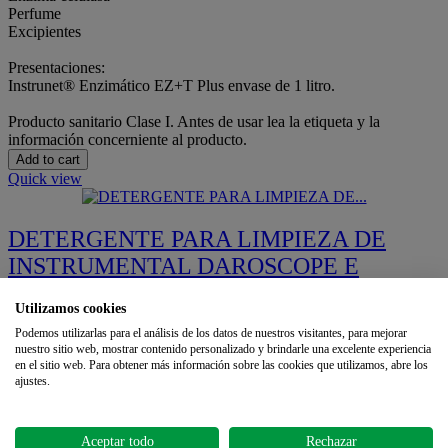
Perfume
Excipientes
Presentaciones:
Instrunet® Enzimático EZ+T Plus envase de 1 litro.
Producto sanitario Clase I. Antes de usar lea la etiqueta y la
información concerniente al producto.
Add to cart
Quick view
DETERGENTE PARA LIMPIEZA DE
INSTRUMENTAL DAROSCOPE E
TURBO 1 Ltr. REF. BI601
Utilizamos cookies
Podemos utilizarlas para el análisis de los datos de nuestros visitantes, para mejorar
€14.81
nuestro sitio web, mostrar contenido personalizado y brindarle una excelente experiencia
TRIENZIMATICO
en el sitio web. Para obtener más información sobre las cookies que utilizamos, abre los
Add to cart
ajustes.
Quick view
Showing 1-3 of 3 item(s)
Aceptar todo
Rechazar
1