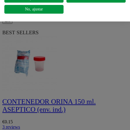

No, ajustar
Back to top
OK
BEST SELLERS
CONTENEDOR ORINA 150 ml.
ASEPTICO (env. ind.)
€0.15
3 reviews