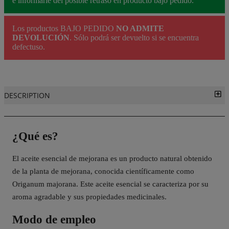
e informarle del posible retraso en producto bajo pedido.
Los productos BAJO PEDIDO
NO ADMITE
DEVOLUCIÓN
. Sólo podrá ser devuelto si se encuentra
defectuso.
DESCRIPTION
¿Qué es?
El aceite esencial de mejorana es un producto natural obtenido
de la planta de mejorana, conocida científicamente como
Origanum majorana. Este aceite esencial se caracteriza por su
aroma agradable y sus propiedades medicinales.
Modo de empleo