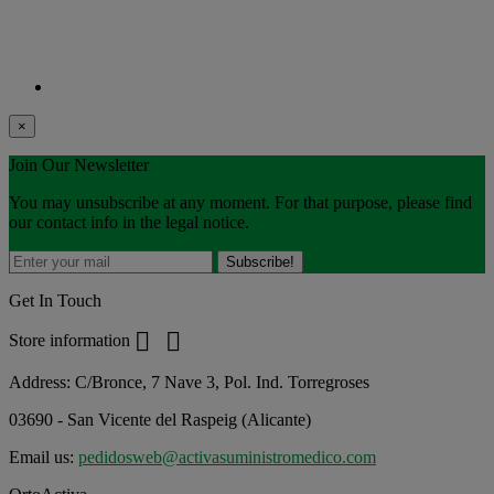
×
Join Our Newsletter
You may unsubscribe at any moment. For that purpose, please find
our contact info in the legal notice.
Get In Touch


Store information
Address:
C/Bronce, 7 Nave 3, Pol. Ind. Torregroses
03690 - San Vicente del Raspeig (Alicante)
Email us:
pedidosweb@activasuministromedico.com