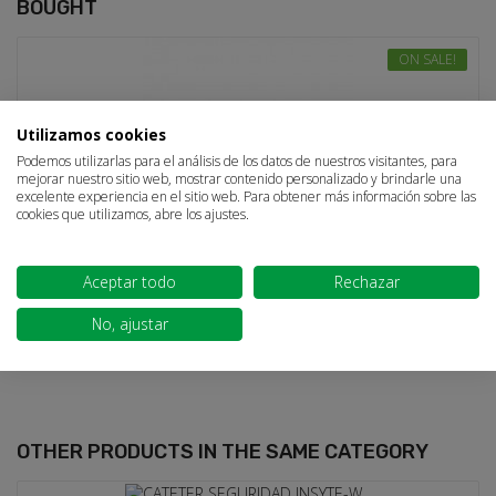
BOUGHT
ON SALE!
Sign in
×
Utilizamos cookies
Podemos utilizarlas para el análisis de los datos de nuestros visitantes, para
You need to be logged in to save products in your wish
mejorar nuestro sitio web, mostrar contenido personalizado y brindarle una
list.
excelente experiencia en el sitio web. Para obtener más información sobre las
cookies que utilizamos, abre los ajustes.
Aceptar todo
Rechazar
GUANTE NITRILO SIN POLVO SANTEX NITRIFLEX (100 unid.)
Cancel
Sign in
€4.94
No, ajustar
5 reviews
OTHER PRODUCTS
IN THE SAME CATEGORY