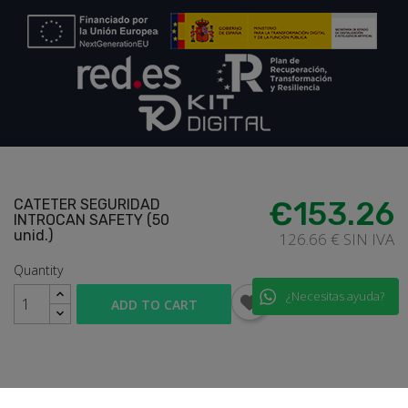
loadding...
€153.26
CATETER SEGURIDAD
INTROCAN SAFETY (50
unid.)
126.66 € SIN IVA
Quantity
¿Necesitas ayuda?
ADD TO CART