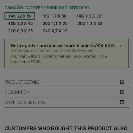
TAMAÑO CATETER SEGURIDAD INTROCAN
14G 22 X 50
16G 1,7 X 50
18G 1,3 X 32
18G 1,3 X 45
20G 1,1 X 25
20G 1,1 X 32
22G 0,9 X 25
24G 0,7 X 19
(Each
Get register and you will earn 6 points/€3.60
€20.00 spent = 1 point, 1 point = €0.60 discount)
Your cart will total 6 points that can be converted into a
voucher of €3.60.
PRODUCT DETAILS
DESCRIPTION
SHIPPING & RETURNS
CUSTOMERS WHO BOUGHT THIS PRODUCT ALSO