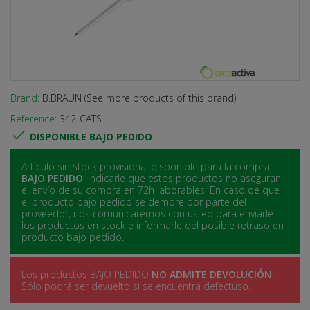
Brand:
B.BRAUN (See more products of this brand)
Reference:
342-CATS

DISPONIBLE BAJO PEDIDO
Artículo sin stock provisional disponible para la compra
BAJO PEDIDO
. Indicarle que estos productos no aseguran
el envío de su compra en 72h laborables. En caso de que
el producto bajo pedido se demore por parte del
proveedor, nos comunicaremos con usted para enviarle
los productos en stock e informarle del posible retraso en
producto bajo pedido.
Los productos BAJO PEDIDO
NO ADMITE DEVOLUCIÓN
.
Sólo podrá ser devuelto si se encuentra defectuso.