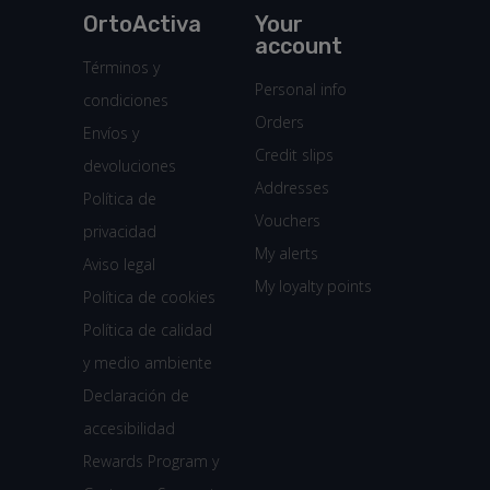
OrtoActiva
Your
account
Términos y
Personal info
condiciones
Orders
Envíos y
Credit slips
devoluciones
Addresses
Política de
Vouchers
privacidad
My alerts
Aviso legal
My loyalty points
Política de cookies
Política de calidad
y medio ambiente
Declaración de
accesibilidad
Rewards Program y