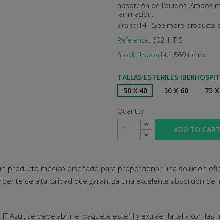
absorción de líquidos. Ambos m
laminación.
Brand:
IHT (See more products o
Reference:
602-IHT-S
Stock disponible:
569 items
TALLAS ESTERILES IBERHOSPI
50 X 40
50 X 60
75 X
Quantity
ADD TO CAR
es un producto médico diseñado para proporcionar una solución ef
orbente de alta calidad que garantiza una excelente absorción de l
e IHT Azul, se debe abrir el paquete estéril y extraer la talla con l