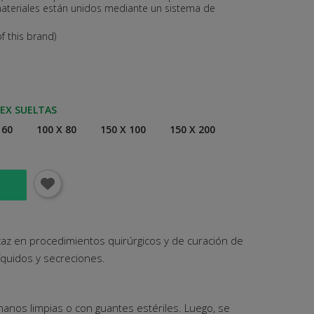
ateriales están unidos mediante un sistema de
f this brand)
TEX SUELTAS
 60
100 X 80
150 X 100
150 X 200
T
icaz en procedimientos quirúrgicos y de curación de
íquidos y secreciones.
as manos limpias o con guantes estériles. Luego, se