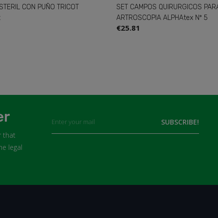
ET CAMPOS QUIRURGICOS PARA
SET UNIVERSAL ALPHAt
RTROSCOPIA ALPHAtex Nº 5
QUIRURGICOS Nº 7
25.81
€22.17
er
 that
he legal