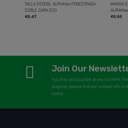
x FENESTRADA
MANGA ESTERIL CON PUÑO TRICOT
S
ALPHAtex
A
€0.00
€
Join Our Newslett
You may unsubscribe at any moment. For
purpose, please find our contact info in t
notice.