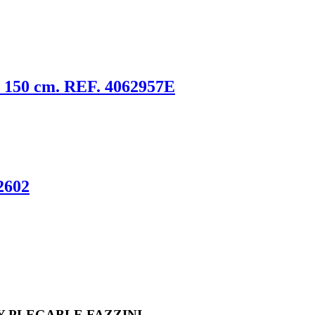
50 cm. REF. 4062957E
2602
 PLEGABLE FAZZINI